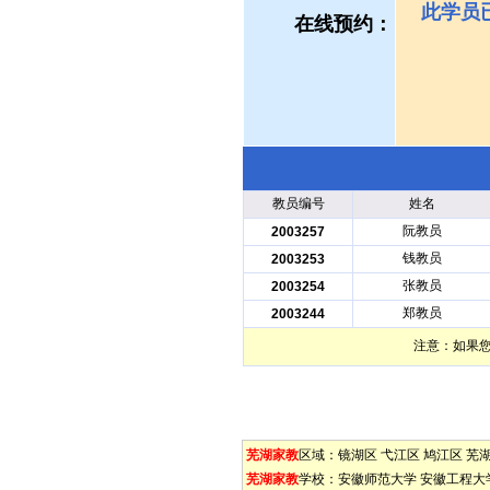
此学员
在线预约：
教员编号
姓名
阮教员
2003257
钱教员
2003253
张教员
2003254
郑教员
2003244
注意：如果
芜湖家教
区域：
镜湖区
弋江区
鸠江区
芜
芜湖家教
学校：
安徽师范大学
安徽工程大