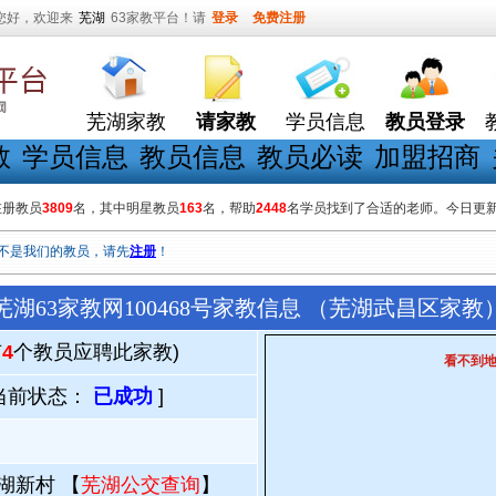
您好，欢迎来
芜湖
63家教平台！请
登录
免费注册
芜湖家教
请家教
学员信息
教员登录
教
学员信息
教员信息
教员必读
加盟招商
在册教员
3809
名，其中明星教员
163
名，帮助
2448
名学员找到了合适的老师。今日更
不是我们的教员，请先
注册
！
芜湖63家教网100468号家教信息 （芜湖武昌区家教
有
4
个教员应聘此家教)
看不到
当前状态：
已成功
]
湖新村 【
芜湖公交查询
】