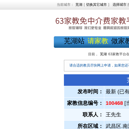
当前城市：
芜湖
[
切换其它城市
]
选择城市
芜湖站
请家教
做家
目前，
芜湖
63家教平台
请合适的教员尽快网上申请，如果您还
发布时间：
最新 (已
家教信息编号：
100468
[
联系人：
王先生
所在区域：
武昌区.南