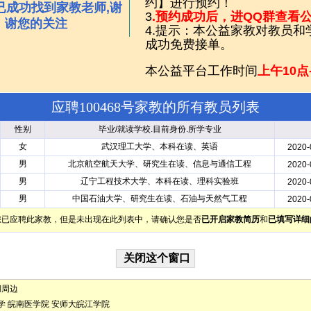
约】进行预约！
已成功找到家教老师,谢
3
.预约成功后，进QQ群查看
谢您的关注
4.提示：本公益家教对教员
成功免费接单。
本公益平台工作时间
上午10点
应聘100468号家教的所有教员列表
性别
毕业/就读学校.目前身份.所学专业
女
武汉理工大学、本科在读、英语
2020-
男
北京航空航天大学、研究生在读、信息与通信工程
2020-
男
辽宁工程技术大学、本科在读、理科实验班
2020-
男
中国石油大学、研究生在读、石油与天然气工程
2020-
您已应聘此家教，但是未出现在此列表中，请确认您是否
已开启家教简历
和
已填写详细
湖周边
学
皖南医学院
安师大皖江学院